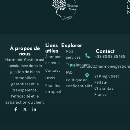
Liens
Explorer
À propos de
utiles
Contact
Nos
nous
+33 62 93 35 165
À propos
services
Harmonie Gestion est
de nous
Témoignages
spécialisée dans la
contact@harmoniegestion
Contact
gestion de biens
FAQ
21 King Street
immobiliers,
Devis
Politique de
Peitau-
garantissant la
Planifier
confidentialité
Charantas,
transparence,
un appel
France
l’efficacité et la
satisfaction du client.