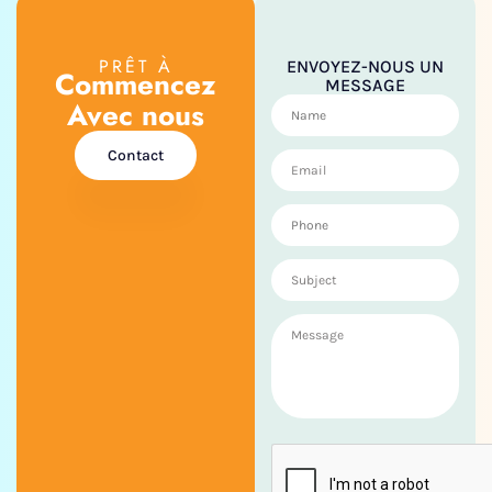
PRÊT À
ENVOYEZ-NOUS UN
Commencez
MESSAGE
Avec nous
Contact