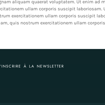
nam aliquam quaerat voluptatem. Ut enim ad m
rcitationem ullam corporis suscipit laboriosam.
trum exercitationem ullam corporis suscipit la
iam, quis nostrum exercitationem ullam corporis
’INSCRIRE À LA NEWSLETTER