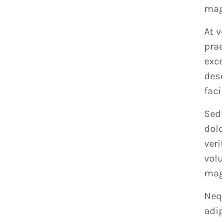
mag
At 
pra
exce
des
faci
Sed
dol
ver
vol
mag
Neq
adi