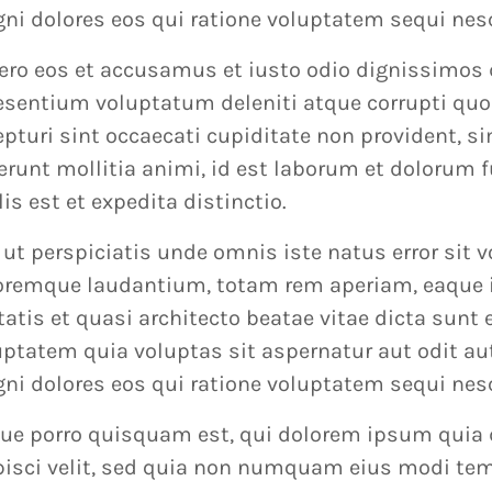
ni dolores eos qui ratione voluptatem sequi nes
vero eos et accusamus et iusto odio dignissimos
esentium voluptatum deleniti atque corrupti quo
pturi sint occaecati cupiditate non provident, si
erunt mollitia animi, id est laborum et dolorum
lis est et expedita distinctio.
 ut perspiciatis unde omnis iste natus error si
oremque laudantium, totam rem aperiam, eaque ip
itatis et quasi architecto beatae vitae dicta sun
uptatem quia voluptas sit aspernatur aut odit au
ni dolores eos qui ratione voluptatem sequi nes
ue porro quisquam est, qui dolorem ipsum quia d
pisci velit, sed quia non numquam eius modi temp