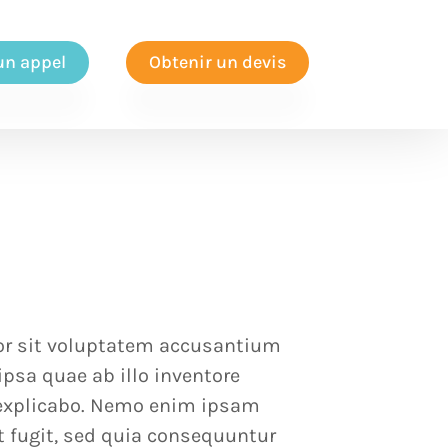
 un appel
Obtenir un devis
rror sit voluptatem accusantium
sa quae ab illo inventore
t explicabo. Nemo enim ipsam
t fugit, sed quia consequuntur