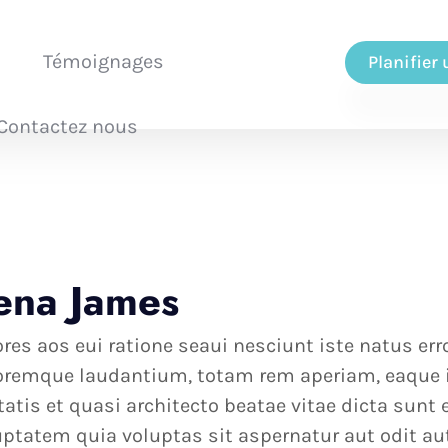
Témoignages
Planifier
Contactez nous
ena James
ores aos eui ratione seaui nesciunt iste natus e
oremque laudantium, totam rem aperiam, eaque ip
itatis et quasi architecto beatae vitae dicta sun
uptatem quia voluptas sit aspernatur aut odit au