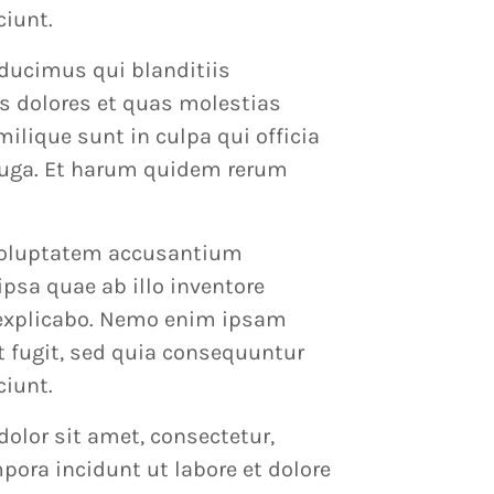
ciunt.
 ducimus qui blanditiis
s dolores et quas molestias
milique sunt in culpa qui officia
 fuga. Et harum quidem rerum
t voluptatem accusantium
sa quae ab illo inventore
t explicabo. Nemo enim ipsam
t fugit, sed quia consequuntur
ciunt.
olor sit amet, consectetur,
ora incidunt ut labore et dolore