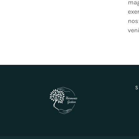
mag
exe
nos
ven
S