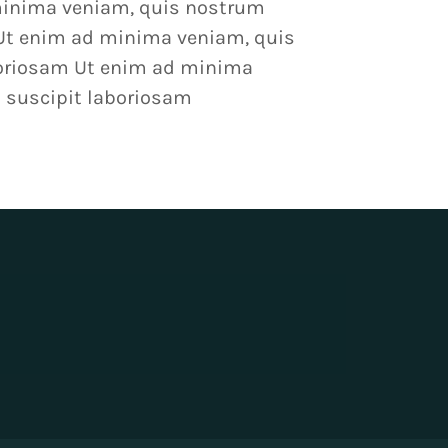
inima veniam, quis nostrum
 Ut enim ad minima veniam, quis
boriosam Ut enim ad minima
 suscipit laboriosam