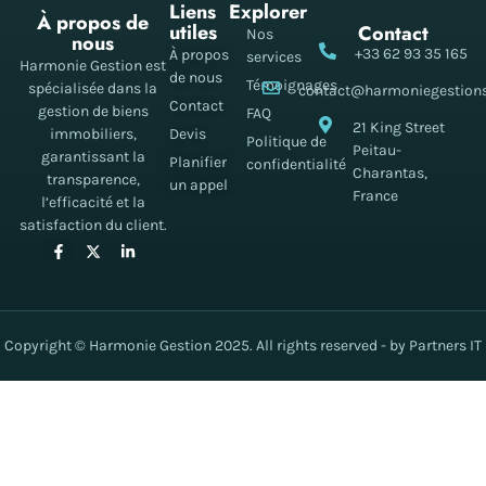
Liens
Explorer
À propos de
utiles
Contact
Nos
nous
+33 62 93 35 165
À propos
services
Harmonie Gestion est
de nous
Témoignages
spécialisée dans la
contact@harmoniegestion
Contact
gestion de biens
FAQ
21 King Street
immobiliers,
Devis
Politique de
Peitau-
garantissant la
Planifier
confidentialité
Charantas,
transparence,
un appel
France
l’efficacité et la
satisfaction du client.
Copyright © Harmonie Gestion 2025. All rights reserved - by Partners IT