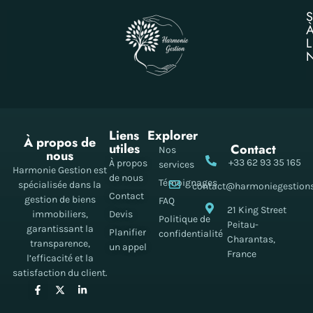
Liens
Explorer
À propos de
utiles
Contact
Nos
nous
+33 62 93 35 165
À propos
services
Harmonie Gestion est
de nous
Témoignages
spécialisée dans la
contact@harmoniegestion
Contact
gestion de biens
FAQ
21 King Street
immobiliers,
Devis
Politique de
Peitau-
garantissant la
Planifier
confidentialité
Charantas,
transparence,
un appel
France
l’efficacité et la
satisfaction du client.